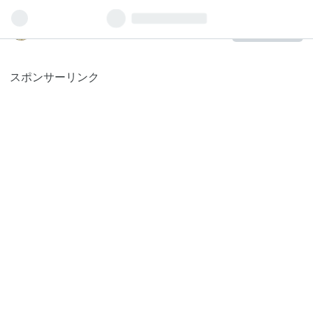
非天マザー by B-CHAN
読者になる
スポンサーリンク